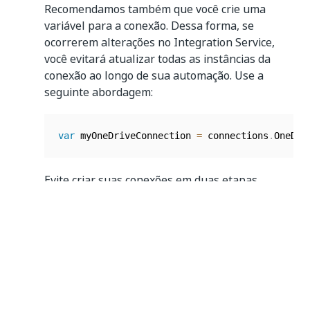
Recomendamos também que você crie uma
variável para a conexão. Dessa forma, se
ocorrerem alterações no Integration Service,
você evitará atualizar todas as instâncias da
conexão ao longo de sua automação. Use a
seguinte abordagem:
var
 myOneDriveConnection 
=
 connections
.
OneDri
Evite criar suas conexões em duas etapas
separadas, como:
var
 myOneDriveConnection 
=
 connections
.
OneDri
conn
.
My_Workspace_john_doe_company_com
;
Após estabelecer o
, você pode
connection