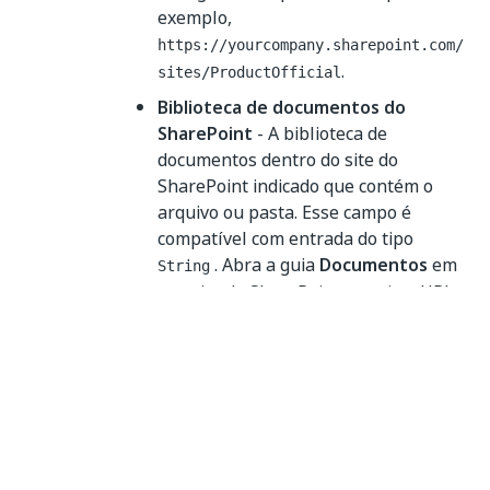
exemplo,
https://yourcompany.sharepoint.com/
.
sites/ProductOfficial
Biblioteca de documentos do
SharePoint
- A biblioteca de
documentos dentro do site do
SharePoint indicado que contém o
arquivo ou pasta. Esse campo é
compatível com entrada do tipo
. Abra a guia
Documentos
em
String
seu site do SharePoint e copie o URL,
por exemplo,
https://yourcompany.sharepoint.com/
sites/ProductOfficial/Shared%20Docu
.
ments/Forms/AllItems.aspx
Insira a opção URL
:
URL da pasta de trabalho
— O URL