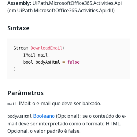
Assembly:
UiPath.MicrosoftOffice365.Activities.Api
(em UiPath.MicrosoftOffice365.Activities.Api.dll)
Sintaxe
Stream 
DownloadEmail
(
	IMail mail
,
	bool bodyAsHtml 
=
false
)
Parâmetros
IMail: o e-mail que deve ser baixado.
mail
Booleano
(Opcional) : se o conteúdo do e-
bodyAsHtml
mail deve ser interpretado como o formato HTML.
Opcional, o valor padrão é false.