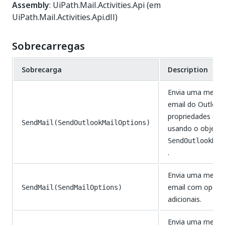
Assembly
: UiPath.Mail.Activities.Api (em
UiPath.Mail.Activities.Api.dll)
Sobrecarregas
Sobrecarga
Description
Envia uma mens
email do Outloo
propriedades con
SendMail(SendOutlookMailOptions)
usando o objeto
SendOutlookMai
.
Envia uma mens
email com opçõe
SendMail(SendMailOptions)
adicionais.
Envia uma mens