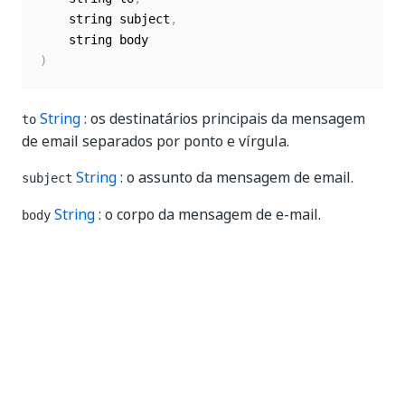
	string subject
,
)
String
: os destinatários principais da mensagem
to
de email separados por ponto e vírgula.
String
: o assunto da mensagem de email.
subject
String
: o corpo da mensagem de e-mail.
body
Sim
Não
thumb_up
thumb_down
Anterior
Avançar
SaveMail
SendMailAsync