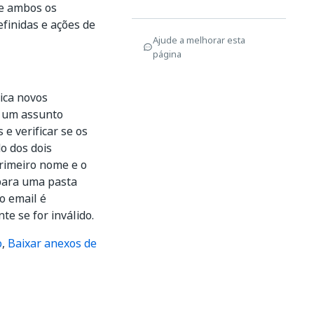
se ambos os
finidas e ações de
Ajude a melhorar esta
página
fica novos
o um assunto
e verificar se os
o dos dois
primeiro nome e o
para uma pasta
 o email é
e se for inválido.
o
,
Baixar anexos de