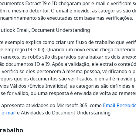
documentos Extract I9 e ID chegaram por e-mail e verificam 
m o mesmo detentor. O email é movido, as categorias são de
encaminhamento são executadas com base nas verificações.
Outlook Email, Document Understanding
ste exemplo explica como criar um fluxo de trabalho que veri
e emprego (I9 e ID). Quando um novo email chega contend
m anexos, os robôs são disparados para baixar os dois anexos 
ão documentos ID e I9. Após a validação, ele extrai o conteúd
verifica se eles pertencem à mesma pessoa, verificando o 
epois que os documentos são verificados, o email é movido 
vios Válidos /Envios Inválidos), as categorias são definidas e
e for válido, ou uma resposta é enviada de volta ao remetent
 apresenta atividades do Microsoft 365, como
Email Recebid
 e-mail
e Atividades do Document Understanding.
Trabalho