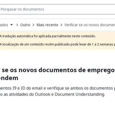
Outro
Mais recente
Verificar se os novos docume
dades
own
e
A tradução automática foi aplicada parcialmente neste conteúdo.

t
A localização de um conteúdo recém-publicado pode levar de 1 a 2 semanas pa
r se os novos documentos de emprego 
ondem
mentos I9 e ID do email e verifique se ambos os documento
o as atividades do Outlook e Document Understanding.