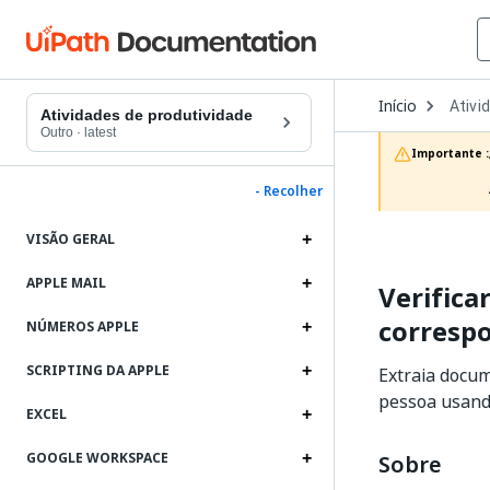
Open
Início
Ativi
Dropd
Atividades de produtividade
to
Outro
·
latest
choos
Importante :
produc
- Recolher
VISÃO GERAL
APPLE MAIL
Verifica
corresp
NÚMEROS APPLE
SCRIPTING DA APPLE
Extraia docu
pessoa usand
EXCEL
GOOGLE WORKSPACE
Sobre