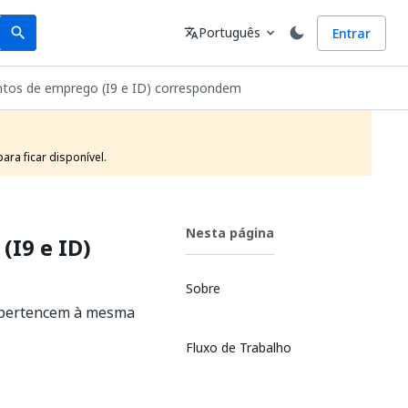
Search
Idioma
Português
Entrar
search
translate
expand_more
ntos de emprego (I9 e ID) correspondem
ra ficar disponível.
Nesta página
(I9 e ID)
Sobre
s pertencem à mesma
Fluxo de Trabalho