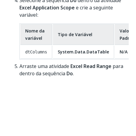
Selecione a sequência
Do
dentro da atividade
Excel Application Scope
e crie a seguinte
variável:
Nome da
Valor
Tipo de Variável
variável
Padrão
System.Data.DataTable
N/A
dtColumns
Arraste uma atividade
Excel Read Range
para
dentro da sequência
Do
.
No
Painel de propriedades
, adicione o
nome
no campo
NomeDaPlanilha
.
"Sheet1"
Adicione a variável
no campo
dtColumns
TabelaDeDados
.
Adicione uma atividade
For Each Row
abaixo da
atividade
Read Range
.