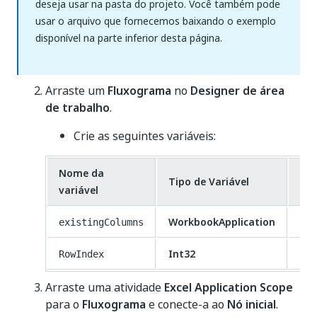
deseja usar na pasta do projeto. Você também pode
usar o arquivo que fornecemos baixando o exemplo
disponível na parte inferior desta página.
Arraste um
Fluxograma
no
Designer de área
de trabalho
.
Crie as seguintes variáveis:
Nome da
Val
Tipo de Variável
variável
Pa
WorkbookApplication
N/
existingColumns
Int32
1
RowIndex
Arraste uma atividade
Excel Application Scope
para o
Fluxograma
e conecte-a ao
Nó inicial
.