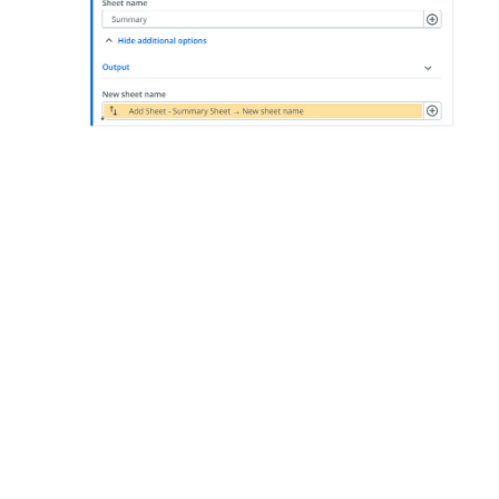
Em seguida, adicione uma atividade
For Each
Sheet in Workbook
para iterar nas planilhas
que você deseja mesclar. Na atividade:
Selecione a mesma pasta de trabalho.
No
Corpo
da atividade, adicione uma