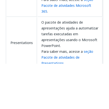
Pacote de atividades Microsoft
365
.
O pacote de atividades de
apresentações ajuda a automatizar
tarefas executadas em
apresentações usando o Microsoft
Presentations
PowerPoint.
Para saber mais, acesse a
seção
Pacote de atividades de
Presentations
.
O pacote do Word contém várias
atividades que permitem manipular
arquivos
. Você pode usar as
.docx
atividades para adicionar imagens a
seus documentos, ler, anexar ou
Word
substituir textos neles, adicionar