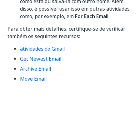
como está ou salvá-la com outro nome. Além
disso, é possível usar isso em outras atividades
como, por exemplo, em
For Each Email
.
Para obter mais detalhes, certifique-se de verificar
também os seguintes recursos:
atividades do Gmail
Get Newest Email
Archive Email
Move Email
Sim
Não
thumb_up
thumb_down
Anterior
Avançar