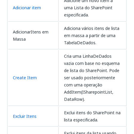
Adicione um novo item a
Adicionar item
uma Lista do SharePoint
especificada.
Adiciona vários itens de lista
AdicionarItens em
em massa a partir de uma
Massa
TabelaDeDados.
Cria uma LinhaDeDados
vazia com base no esquema
de lista do SharePoint. Pode
Create Item
ser usado posteriormente
com uma operação
AddItem(ISharepointList,
DataRow).
Exclui itens do SharePoint na
Excluir Itens
lista especificada.
Exclui itens da lista usando