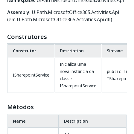
Namespace:
UiPath.MicrosoftOffice365.Activities.Api
Assembly:
UiPath.MicrosoftOffice365.Activities.Api
(em UiPath.MicrosoftOffice365.Activities.Api.dll)
Construtores
Construtor
Description
Sintaxe
Inicializa uma
nova instância da
public inte
ISharepointService
classe
ISharepoint
ISharepointService
Métodos
Name
Description