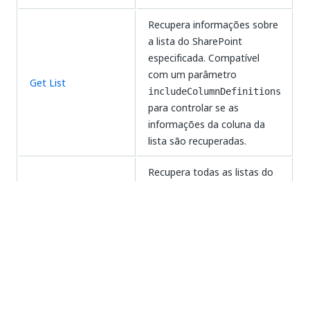
Recupera informações sobre
a lista do SharePoint
especificada. Compatível
com um parâmetro
Get List
includeColumnDefinitions
para controlar se as
informações da coluna da
lista são recuperadas.
Recupera todas as listas do
Get lists
SharePoint de um site
especificado.
Atualize um item da lista do
Update item
SharePoint.