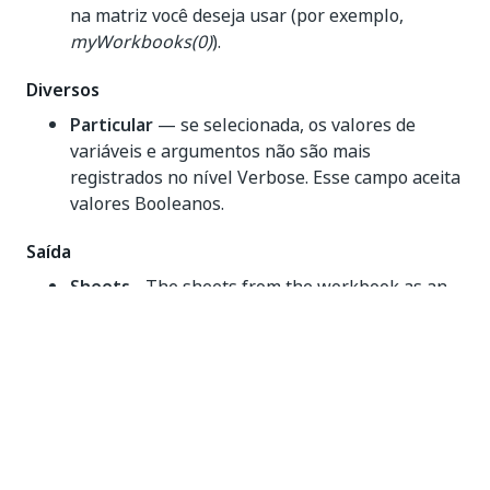
na matriz você deseja usar (por exemplo,
myWorkbooks(0)
).
Diversos
Particular
— se selecionada, os valores de
variáveis e argumentos não são mais
registrados no nível Verbose. Esse campo aceita
valores Booleanos.
Saída
Sheets
- The sheets from the workbook as an
array of strings. This field supports only
variables. Required if you plan to use
String[]
the output data in subsequent activities.
Como funciona
As etapas a seguir e o diagrama de sequência de