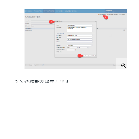
次の情報を指定します。
[Name]
フィールド - ユーザーが設定する、
アプリケーション (Orchestrator など) の名
前です。
[Description]
- 新しいアプリケーションの
目的を記載するための短い説明。
[Business owner]
セクション -
任意です。