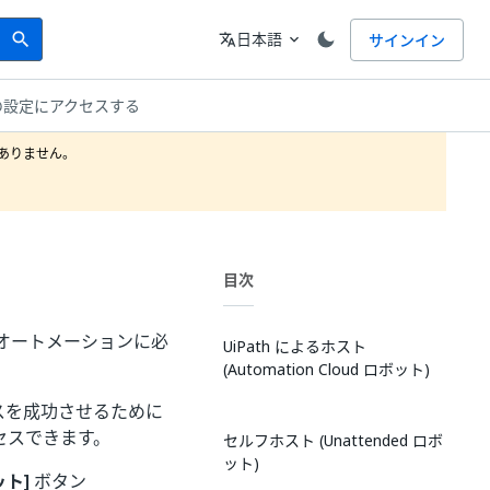
Search
言語
日本語
サインイン
search
translate
expand_more
ットの設定にアクセスする
りません。

目次
で無人オートメーションに必
UiPath によるホスト
(Automation Cloud ロボット)
スを成功させるために
セスできます。
セルフホスト (Unattended ロボ
ット)
ット]
ボタン