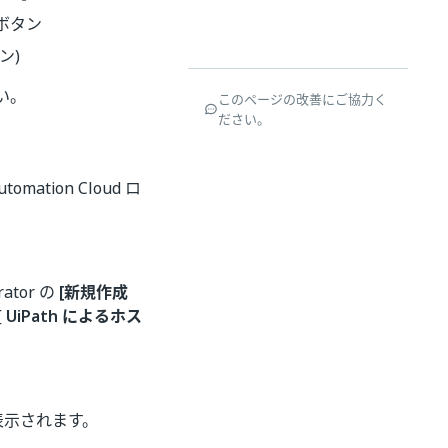
ボタン
ン)
い。
このページの改善にご協力く
ださい。
tion Cloud ロ
ator の
[新規作成
[
UiPath によるホス
表示されます。