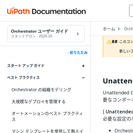
Open
ホーム
Orch
Drop
Orchestrator ユーザー ガイド
to
スタンドアロン
·
2025.10
choo
このコ
重要 :
produ
新しいコ
- 折りたたみ
スタート アップ ガイド
ベスト プラクティス
Unatt
Orchestrator の組織モデリング
Unattend
要なコンポー
大規模なデプロイを管理する
[
Unattend
オートメーションのベスト プラクティ
必要な設定の
ス
Orche
マシン テンプレートを使用して無人イ