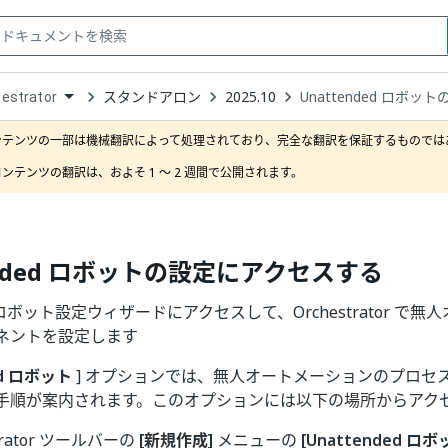
スタンドアロン
2025.10
Unattended ロボ
estrator
down
se
ンテンツの一部は機械翻訳によって処理されており、完全な翻訳を保証するものではあ
ct
ンテンツの翻訳は、およそ 1 ～ 2 週間で公開されます。
ended ロボットの設定にアクセスする
ed ロボット設定ウィザードにアクセスして、Orchestrator 
ネントを設定します
ed ロボット
] オプションでは、無人オートメーションのプロセ
手順が案内されます。このオプションには以下の場所からアク
strator ツールバーの
[新規作成]
メニューの
[Unattended ロボ