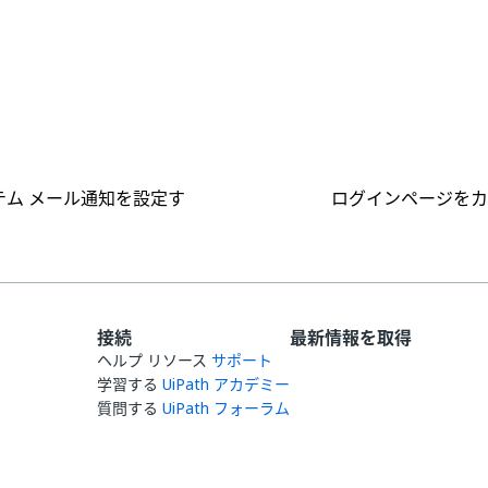
はい
いいえ
thumb_up
thumb_down
テム メール通知を設定す
ログインページをカ
接続
最新情報を取得
ヘルプ リソース
サポート
学習する
UiPath アカデミー
質問する
UiPath フォーラム