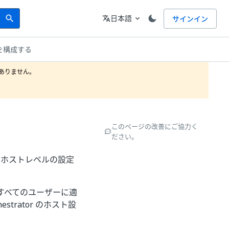
Search
言語
日本語
サインイン
search
translate
expand_more
を構成する
りません。

このページの改善にご協力く
ださい。
めのホストレベルの設定
すべてのユーザーに適
trator のホスト設