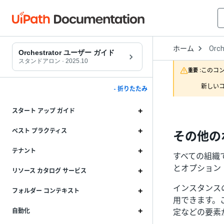
Open
ホーム
Orch
Drop
Orchestrator ユーザー ガイド
to
スタンドアロン
·
2025.10
choo
このコ
重要 :
produ
新しいコ
- 折りたたみ
スタート アップ ガイド
ベスト プラクティス
その他の
テナント
すべての組織で
とオプション
リソース カタログ サービス
インスタンス
フォルダー コンテキスト
用できます。こ
定などの要素
自動化