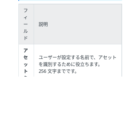
フ
ィ
ー
説明
ル
ド
ア
セ
ユーザーが設定する名前で、アセット
ッ
を識別するために役立ちます。
ト
256 文字までです。
名
アセットの種類です。
次のオプションを使用できます。
Text
- 文字列のみを格納できる
アセットです。既定のオプショ
ンです。