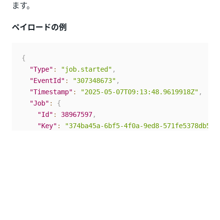
ます。
ペイロードの例
{
"Type"
:
"job.started"
,
"EventId"
:
"307348673"
,
"Timestamp"
:
"2025-05-07T09:13:48.9619918Z"
,
"Job"
:
{
"Id"
:
38967597
,
"Key"
:
"374ba45a-6bf5-4f0a-9ed8-571fe5378db5"
,
"State"
:
"Running"
,
"StartTime"
:
"2025-05-07T09:13:48.961951Z"
,
"Info"
:
"Installing package..."
,
"OutputArguments"
:
null
,
"Robot"
:
{
"Id"
:
215249
,
"Name"
:
"Local"
,
"MachineName"
:
"Local_POC"