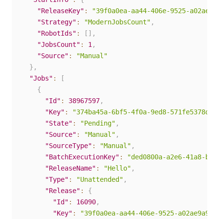
"ReleaseKey"
:
"39f0a0ea-aa44-406e-9525-a02ae9a
"Strategy"
:
"ModernJobsCount"
,
"RobotIds"
:
[
]
,
"JobsCount"
:
1
,
"Source"
:
"Manual"
}
,
"Jobs"
:
[
{
"Id"
:
38967597
,
"Key"
:
"374ba45a-6bf5-4f0a-9ed8-571fe5378db5
"State"
:
"Pending"
,
"Source"
:
"Manual"
,
"SourceType"
:
"Manual"
,
"BatchExecutionKey"
:
"ded0800a-a2e6-41a8-b94
"ReleaseName"
:
"Hello"
,
"Type"
:
"Unattended"
,
"Release"
:
{
"Id"
:
16090
,
"Key"
:
"39f0a0ea-aa44-406e-9525-a02ae9a922