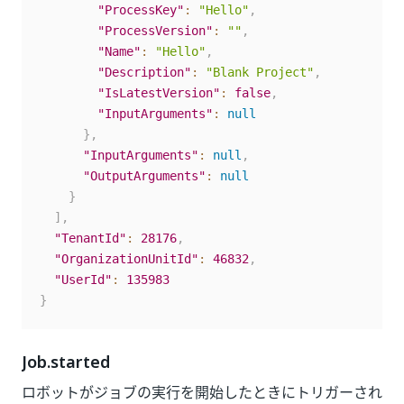
"ProcessKey"
:
"Hello"
,
"ProcessVersion"
:
""
,
"Name"
:
"Hello"
,
"Description"
:
"Blank Project"
,
"IsLatestVersion"
:
false
,
"InputArguments"
:
null
}
,
"InputArguments"
:
null
,
"OutputArguments"
:
null
}
]
,
"TenantId"
:
28176
,
"OrganizationUnitId"
:
46832
,
"UserId"
:
135983
}
Job.started
ロボットがジョブの実行を開始したときにトリガーされ