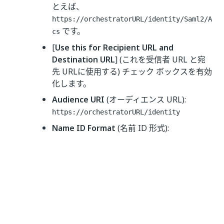
とえば、
https://orchestratorURL/identity/Saml2/A
です。
cs
[
Use this for Recipient URL and
Destination URL
] (これを受信者 URL と宛
先 URLに使用する) チェック ボックスを有効
化します。
Audience URI
(オーディエンス URL):
https://orchestratorURL/identity
Name ID Format
(名前 ID 形式):
EmailAddress
(メール アドレス)
Application Username
(アプリケーション
のユーザー名):
Email
(メール アドレス)
注:
Orchestrator インスタンスの URL を入力
する際は常に、URL の最後にスラッシュを