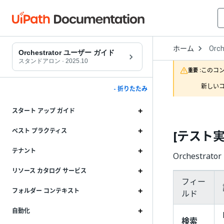
Open
ホーム
Orch
Drop
Orchestrator ユーザー ガイド
to
スタンドアロン
·
2025.10
choo
このコ
重要 :
produ
新しいコ
- 折りたたみ
スタート アップ ガイド
ベスト プラクティス
[テスト
テナント
Orchestr
リソース カタログ サービス
フィー
フォルダー コンテキスト
ルド
自動化
検索