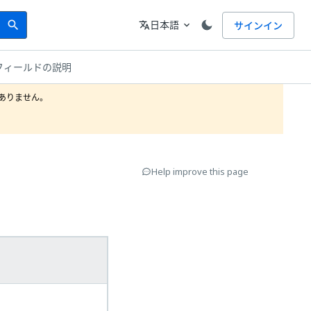
Search
言語
日本語
サインイン
search
translate
expand_more
のフィールドの説明
りません。

Help improve this page