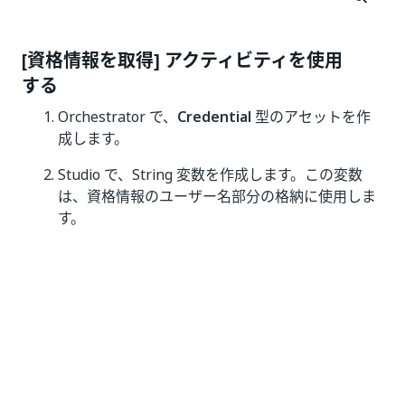
[資格情報を取得] アクティビティを使用
する
Orchestrator で、
Credential
型のアセットを作
成します。
Studio で、String 変数を作成します。この変数
は、資格情報のユーザー名部分の格納に使用しま
す。
SecureString 型変数を作成します。これはパスワ
ードの保存に使用されます。SecureString は、フ
レームワーク内で暗号化される特殊な .NET
Framework 変数 Enter です。
[
プロパティ]
パネルの [
アセット名
] フィールド
に、Orchestrator にある資格情報アセットの名前
を入力し、引用符で囲みます。たとえば、