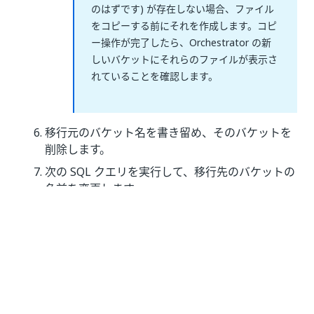
のはずです) が存在しない場合、ファイル
をコピーする前にそれを作成します。コピ
ー操作が完了したら、Orchestrator の新
しいバケットにそれらのファイルが表示さ
れていることを確認します。
移行元のバケット名を書き留め、そのバケットを
削除します。
次の SQL クエリを実行して、移行先のバケットの
名前を変更します。
declare @tenantName 
nvarchar
(
64
)
=
N
'{tenant 
declare @folderFullyQualifiedName 
nvarchar
(
10
declare @destinationBucketName 
nvarchar
(
128
)
declare @originalBucketName 
nvarchar
(
128
)
=
N
set
 b
.
[
Name
]
=
 @originalBucketName
