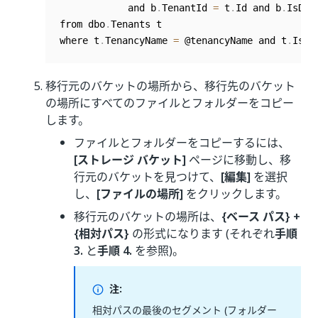
            and b
.
TenantId 
=
 t
.
Id and b
.
IsDel
from dbo
.
Tenants t

where t
.
TenancyName 
=
 @tenancyName and t
.
IsDe
移行元のバケットの場所から、移行先のバケット
の場所にすべてのファイルとフォルダーをコピー
します。
ファイルとフォルダーをコピーするには、
[ストレージ バケット]
ページに移動し、移
行元のバケットを見つけて、
[編集]
を選択
し、
[ファイルの場所]
をクリックします。
移行元のバケットの場所は、
{ベース パス} +
{相対パス}
の形式になります (それぞれ
手順
3.
と
手順 4.
を参照)。
注:
相対パスの最後のセグメント (フォルダー