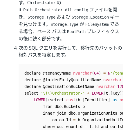
す。Orchestrator の
ファイルを開
UiPath.Orchestrator.dll.config
き、
および
キー
Storage.Type
Storage.Location
を見つけます。
が
であ
Storage.Type
FileSystem
る場合、ベース パスは
プレフィックス
RootPath
の後に続く部分です。
次の SQL クエリを実行して、移行先のバケットの
相対パスを特定します。
declare @tenancyName 
nvarchar
(
64
)
=
N
'{tenant
declare @folderFullyQualifiedName 
nvarchar
(
10
declare @destinationBucketName 
nvarchar
(
128
)
select 
'\)\)Orchestrator-'
+
LOWER
(
t
.
[
Key
]
)
+
LOWER
(
(
select 
cast
(
b
.
[
Identifier
]
as
nvar
        from dbo
.
Buckets b

        inner join dbo
.
OrganizationUnits ou

            on ou
.
Id 
=
 b
.
OrganizationUnitId

        where ou
.
TenantId 
=
 t
.
Id and ou
.
IsDel