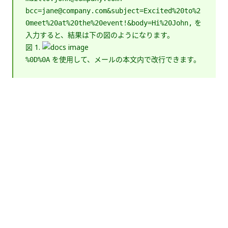
bcc=jane@company.com&subject=Excited%20to%2
を
0meet%20at%20the%20event!&body=Hi%20John,
入力すると、結果は下の図のようになります。
図 1.
を使用して、メールの本文内で改行できます。
%0D%0A
いい
はい
thumb_up
thumb_down
え
前へ
次へ
外部コンテキス
アプリに Excel
トを設定する
のグラフを追加
する