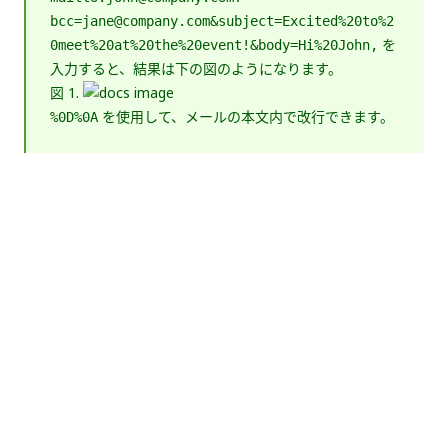
bcc=jane@company.com&subject=Excited%20to%2
を
0meet%20at%20the%20event!&body=Hi%20John,
入力すると、結果は下の図のようになります。
図 1.
を使用して、メールの本文内で改行できます。
%0D%0A
いい
はい
thumb_up
thumb_down
え
前へ
次へ
外部コンテキス
アプリに Excel
トを設定する
のグラフを追加
する