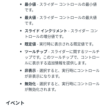
最小値
- スライダー コントロールの最小値
です。
最大値
- スライダー コントロールの最大値
です。
スライド インクリメント
- スライダー コン
トロールの増分値です。
既定値
- 実行時に表示される既定値です。
ツールチップ
- スライダーに関するツールチ
ップです。このツールチップで、コントロー
ルに表示する追加情報を提供します。
非表示
- 選択すると、実行時にコントロール
が非表示になります。
無効化
- 選択すると、実行時にコントロール
が無効化されます。
イベント