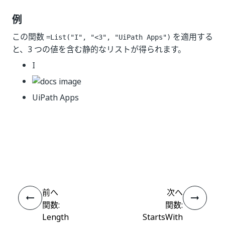
例
この関数
を適用する
=List("I", "<3", "UiPath Apps")
と、3 つの値を含む静的なリストが得られます。
I
UiPath Apps
いい
はい
thumb_up
thumb_down
え
前へ
次へ
関数:
関数:
Length
StartsWith