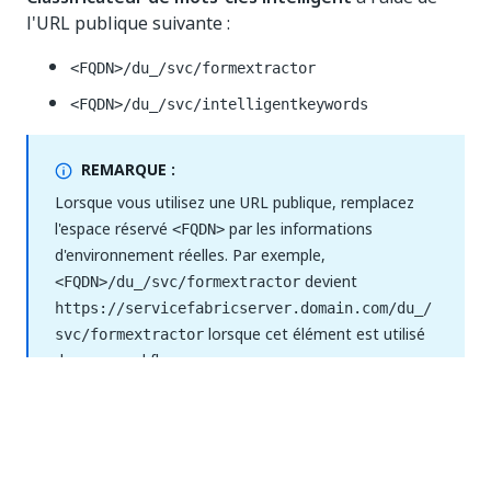
l'URL publique suivante :
<FQDN>/du_/svc/formextractor
<FQDN>/du_/svc/intelligentkeywords
REMARQUE :
Lorsque vous utilisez une URL publique, remplacez
l'espace réservé
par les informations
<FQDN>
d'environnement réelles. Par exemple,
devient
<FQDN>/du_/svc/formextractor
https://servicefabricserver.domain.com/du_/
lorsque cet élément est utilisé
svc/formextractor
dans un workflow.
Activer ou désactiver Document
Understanding