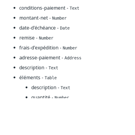
conditions-paiement -
Text
montant-net -
Number
date-d'échéance -
Date
remise -
Number
frais-d'expédition -
Number
adresse-paiement -
Address
description -
Text
éléments -
Table
description -
Text
quantité -
Number
prix unitaire –
Number
montant-ligne -
Number
élément-po-no -
Text