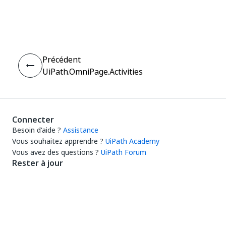
Oui
Non
thumb_up
thumb_down
Précédent
UiPath.OmniPage.Activities
Connecter
Besoin d'aide ?
Assistance
Vous souhaitez apprendre ?
UiPath Academy
Vous avez des questions ?
UiPath Forum
Rester à jour