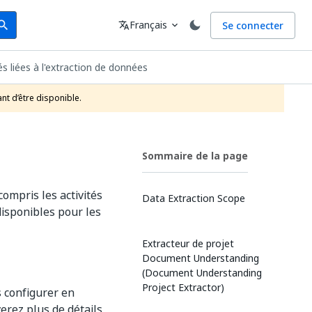
arch
Langue
Français
Se connecter
earch
translate
expand_more
és liées à l'extraction de données
nt d’être disponible.
Sommaire de la page
ompris les activités
Data Extraction Scope
disponibles pour les
Extracteur de projet
Document Understanding
(Document Understanding
Project Extractor)
s configurer en
erez plus de détails