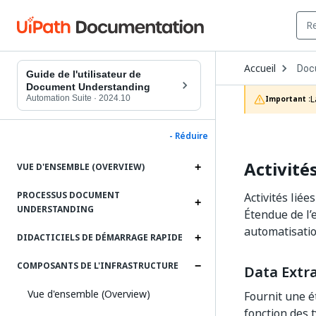
Ope
Accueil
Doc
Dro
Guide de l'utilisateur de
to
Document Understanding
choo
Automation Suite
·
2024.10
L
Important :
prod
- Réduire
Activité
VUE D'ENSEMBLE (OVERVIEW)
PROCESSUS DOCUMENT
Activités lié
UNDERSTANDING
Étendue de l’
automatisatio
DIDACTICIELS DE DÉMARRAGE RAPIDE
COMPOSANTS DE L'INFRASTRUCTURE
Data Extr
Vue d'ensemble (Overview)
Fournit une é
fonction des 