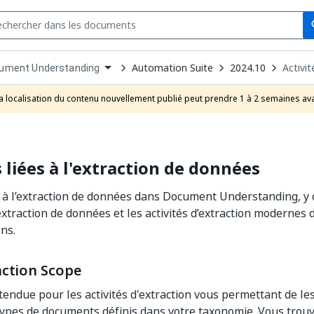
Se
s
n
Automation Suite
2024.10
Activit
ument Understanding
pdown
se
a localisation du contenu nouvellement publié peut prendre 1 à 2 semaines ava
uct
s liées à l'extraction de données
es à l’extraction de données dans Document Understanding, y c
extraction de données et les activités d’extraction modernes 
ns.
action Scope
tendue pour les activités d'extraction vous permettant de le
types de documents définis dans votre taxonomie. Vous trouv