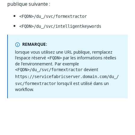
publique suivante :
<FQDN>/du_/svc/formextractor
<FQDN>/du_/svc/intelligentkeywords
REMARQUE:
lorsque vous utilisez une URL publique, remplacez
l'espace réservé
par les informations réelles
<FQDN>
de l'environnement. Par exemple
devient
<FQDN>/du_/svc/
formextractor
https://servicefabricserver.domain.com/du_/
lorsqu'il est utilisé dans un
svc/
formextractor
workflow.
Activer ou désactiver Document
Understanding
En tant qu'opération post-installation, vous pouvez