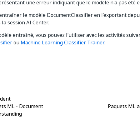
résentant une erreur indiquant que le modèle n'a pas été e
entraîner le modèle DocumentClassifier en l’exportant dep
la session AI Center.
dèle entraîné, vous pouvez l’utiliser avec les activités suiva
sifier
ou
Machine Learning Classifier Trainer
.
Oui
Non
thumb_up
thumb_down
édent
ets ML - Document
Paquets ML a
rstanding