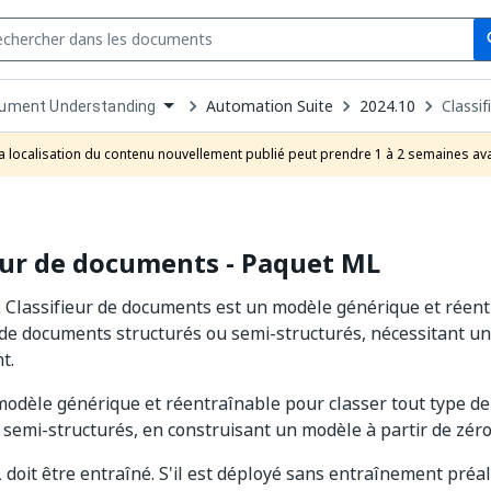
Se
s
n
Automation Suite
2024.10
Classi
ument Understanding
pdown
se
a localisation du contenu nouvellement publié peut prendre 1 à 2 semaines ava
uct
eur de documents - Paquet ML
Classifieur de documents est un modèle générique et réent
n de documents structurés ou semi-structurés, nécessitant 
t.
n modèle générique et réentraînable pour classer tout type 
 semi-structurés, en construisant un modèle à partir de zéro
doit être entraîné. S'il est déployé sans entraînement préa