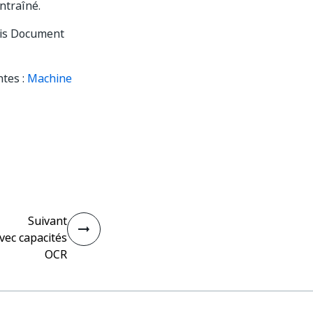
ntraîné.
uis Document
ntes :
Machine
Suivant
vec capacités
OCR