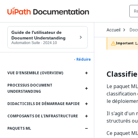
Ope
Accueil
Doc
Dro
Guide de l'utilisateur de
to
Document Understanding
choo
Automation Suite
·
2024.10
L
Important :
prod
- Réduire
Classifi
VUE D'ENSEMBLE (OVERVIEW)
PROCESSUS DOCUMENT
Le paquet ML 
UNDERSTANDING
classificatio
le déploiemen
DIDACTICIELS DE DÉMARRAGE RAPIDE
Il s'agit d'u
COMPOSANTS DE L'INFRASTRUCTURE
structurés ou
PAQUETS ML
Ce paquet ML 