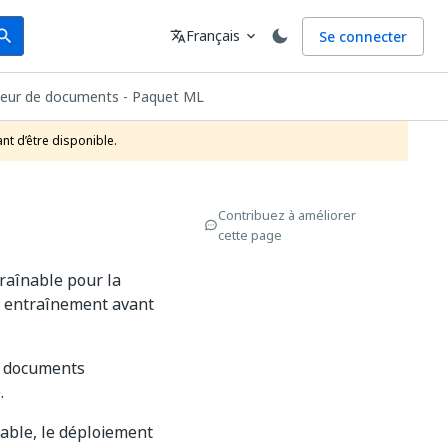
arch
Langue
Français
Se connecter
earch
translate
expand_more
fieur de documents - Paquet ML
nt d’être disponible.
Contribuez à améliorer
cette page
raînable pour la
un entraînement avant
de documents
.
lable, le déploiement