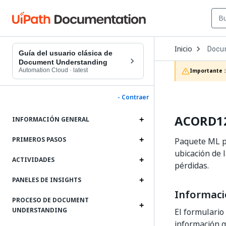
Open
Inicio
Docu
Dropd
Guía del usuario clásica de
to
Document Understanding
choos
Automation Cloud
·
latest
Importante :
produc
- Contraer
ACORD12
INFORMACIÓN GENERAL
PRIMEROS PASOS
Paquete ML pa
ubicación de 
ACTIVIDADES
pérdidas.
PANELES DE INSIGHTS
Informaci
PROCESO DE DOCUMENT
UNDERSTANDING
El formulario
información g