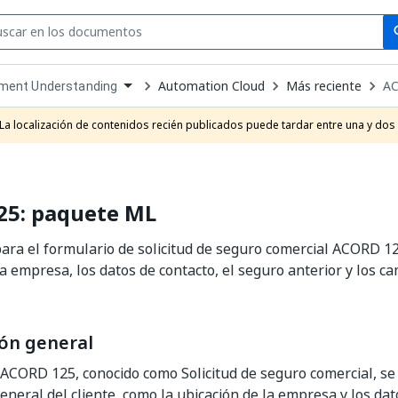
Se
se
Automation Cloud
Más reciente
AC
ment Understanding
own
e
La localización de contenidos recién publicados puede tardar entre una y dos
t
5: paquete ML
ra el formulario de solicitud de seguro comercial ACORD 12
la empresa, los datos de contacto, el seguro anterior y los ca
ón general
 ACORD 125, conocido como Solicitud de seguro comercial, se u
eneral del cliente, como la ubicación de la empresa y los dat