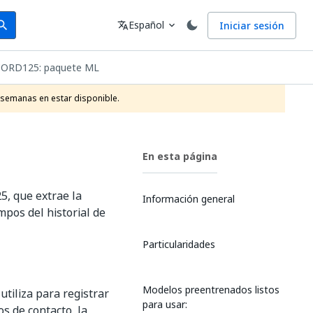
arch
Idioma
Español
Iniciar sesión
arch
translate
expand_more
ORD125: paquete ML
 semanas en estar disponible.
En esta página
5, que extrae la
Información general
mpos del historial de
Particularidades
Modelos preentrenados listos
tiliza para registrar
para usar:
os de contacto, la