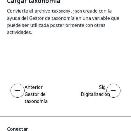
Cargar taxonomía
Convierte el archivo
creado con la
taxonomy.json
ayuda del Gestor de taxonomía en una variable que
puede ser utilizada posteriormente con otras
actividades.
Sí
No
thumb_up
thumb_down
Anterior
Sig.
Gestor de
Digitalización
taxonomía
Conectar