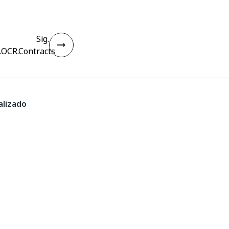
Sig.
.OCR.Contracts
lizado