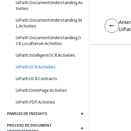
UiPath.DocumentUnderstanding.Ac
tivities
UiPath.DocumentUnderstanding.M
Anter
L.Activities
UiPat
UiPath.DocumentUnderstanding.O
CR.LocalServer.Activities
UiPath.IntelligentOCR.Activities
UiPath.OCR.Activities
UiPath.OCR.Contracts
UiPath.OmniPage.Activities
UiPath.PDF.Activities
PANELES DE INSIGHTS
PROCESO DE DOCUMENT