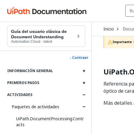
Open
Inicio
Docu
Dropd
Guía del usuario clásica de
to
Document Understanding
choos
Automation Cloud
·
latest
Importante :
produc
- Contraer
UiPath.O
INFORMACIÓN GENERAL
PRIMEROS PASOS
Referencia pa
óptico de car
ACTIVIDADES
Más detalles
Paquetes de actividades
UiPath.DocumentProcessing.Contr
acts