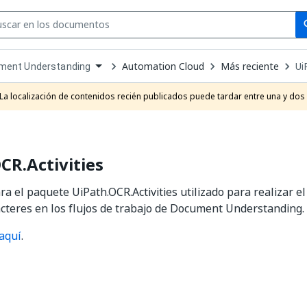
Se
se
Automation Cloud
Más reciente
Ui
ment Understanding
own
e
La localización de contenidos recién publicados puede tardar entre una y dos
t
CR.Activities
ra el paquete UiPath.OCR.Activities utilizado para realizar e
acteres en los flujos de trabajo de Document Understanding.
aquí
.
Sí
No
thumb_up
thumb_down