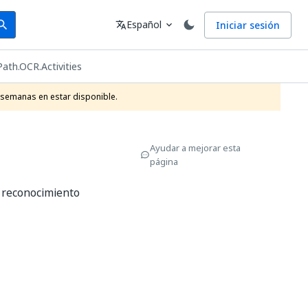
arch
Idioma
Español
Iniciar sesión
arch
translate
expand_more
Path.OCR.Activities
 semanas en estar disponible.
Ayudar a mejorar esta
página
l reconocimiento