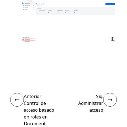
Sí
No
thumb_up
thumb_down
Anterior
Sig.
Control de
Administrar
acceso basado
acceso
en roles en
Document