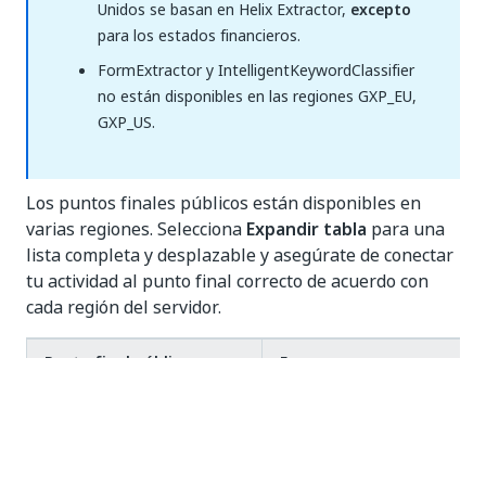
Unidos se basan en Helix Extractor,
excepto
para los estados financieros.
FormExtractor y IntelligentKeywordClassifier
no están disponibles en las regiones GXP_EU,
GXP_US.
Los puntos finales públicos están disponibles en
varias regiones. Selecciona
Expandir tabla
para una
lista completa y desplazable y asegúrate de conectar
tu actividad al punto final correcto de acuerdo con
cada región del servidor.
Punto final público
Europa
UiPath Document OCR
https://du.uipath.com/o
UiPath Extended
https://du.uipath.com/e
Languages OCR