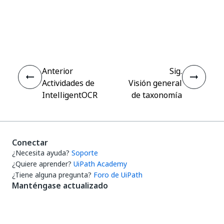
Sí
No
thumb_up
thumb_down
Anterior
Sig.
Actividades de
Visión general
IntelligentOCR
de taxonomía
Conectar
¿Necesita ayuda?
Soporte
¿Quiere aprender?
UiPath Academy
¿Tiene alguna pregunta?
Foro de UiPath
Manténgase actualizado