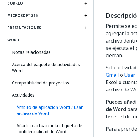
CORREO
Descripci
MICROSOFT 365
Permite selec
PRESENTACIONES
agregar la act
archivo dentro
WORD
se ejecuta el
Notas relacionadas
cierran.
Acerca del paquete de actividades
Si la activid
Word
Gmail
o
Usar 
Excel o cuent
Compatibilidad de proyectos
archivo de Wo
Actividades
Puedes añadi
Ámbito de aplicación Word / usar
de Word
para
archivo de Word
tener el doc
Añadir o actualizar la etiqueta de
Para aprender 
confidencialidad de Word