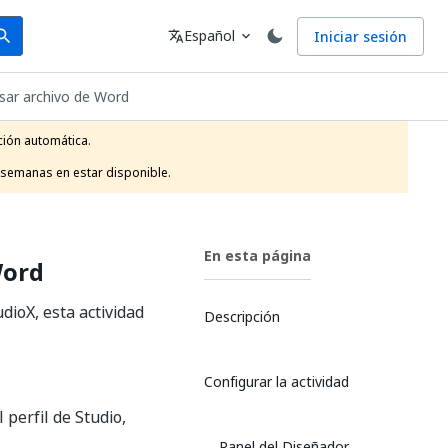
arch
Idioma
Español
Iniciar sesión
arch
translate
expand_more
sar archivo de Word
ión automática.

 semanas en estar disponible.
En esta página
Word
dioX, esta actividad
Descripción
Configurar la actividad
l perfil de Studio,
Panel del Diseñador