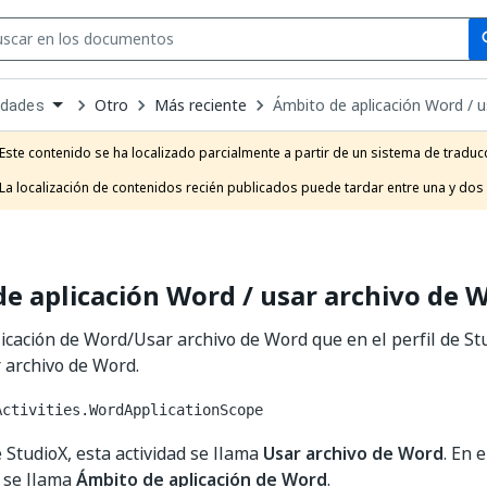
Se
se
Otro
Más reciente
Ámbito de aplicación Word / u
idades
own
e
Este contenido se ha localizado parcialmente a partir de un sistema de traducc
t
La localización de contenidos recién publicados puede tardar entre una y dos
e aplicación Word / usar archivo de 
icación de Word/Usar archivo de Word que en el perfil de Stu
 archivo de Word.
Activities.WordApplicationScope
e StudioX, esta actividad se llama
Usar archivo de Word
. En e
d se llama
Ámbito de aplicación de Word
.