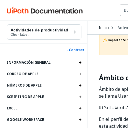
Open
Inicio
Activ
Dropd
Actividades de productividad
to
Otro
·
latest
choos
Importante :
produc
- Contraer
INFORMACIÓN GENERAL
CORREO DE APPLE
Ámbito d
NÚMEROS DE APPLE
Ámbito de apl
se llama Usar
SCRIPTING DE APPLE
UiPath.Word.
EXCEL
En el perfil d
GOOGLE WORKSPACE
esta activida