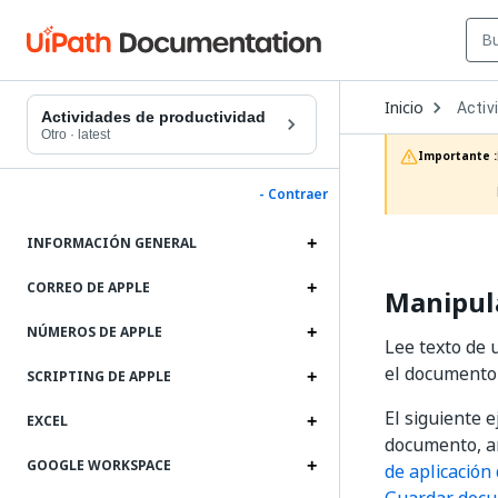
Open
Inicio
Activ
Dropd
Actividades de productividad
to
Otro
·
latest
choos
Importante :
produc
- Contraer
INFORMACIÓN GENERAL
CORREO DE APPLE
Manipul
NÚMEROS DE APPLE
Lee texto de 
el documento 
SCRIPTING DE APPLE
El siguiente 
EXCEL
documento, añ
GOOGLE WORKSPACE
de aplicación