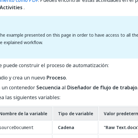
umento como PDF
. Puedes encontrar estas actividades en el 
Activities
.
e example presented on this page in order to have access to all the
he explained workflow.
e puede construir el proceso de automatización:
udio y crea un nuevo
Proceso
.
a un contenedor
Secuencia
al
Diseñador de flujo de trabajo
a las siguientes variables:
Nombre de la variable
Tipo de variable
Valor predeter
Cadena
"Raw Text.docx
sourceDocument