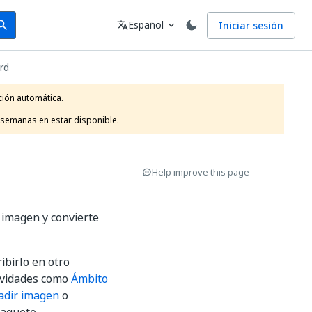
arch
Idioma
Español
Iniciar sesión
arch
translate
expand_more
rd
ión automática.

 semanas en estar disponible.
Help improve this page
 imagen y convierte
ibirlo en otro
tividades como
Ámbito
adir imagen
o