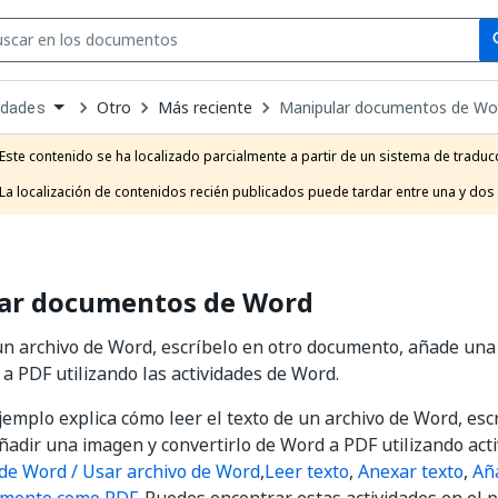
Se
se
Otro
Más reciente
Manipular documentos de Wo
idades
own
e
Este contenido se ha localizado parcialmente a partir de un sistema de traducc
t
La localización de contenidos recién publicados puede tardar entre una y dos
ar documentos de Word
un archivo de Word, escríbelo en otro documento, añade una
a PDF utilizando las actividades de Word.
ejemplo explica cómo leer el texto de un archivo de Word, escr
adir una imagen y convertirlo de Word a PDF utilizando ac
 de Word / Usar archivo de Word
,
Leer texto
,
Anexar texto
,
Añ