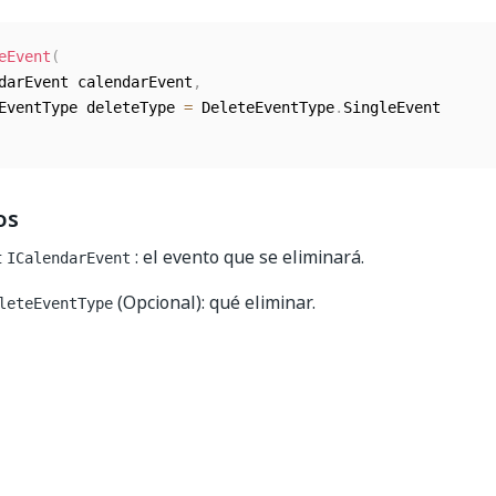
eEvent
(
ndarEvent calendarEvent
,
eEventType deleteType 
=
 DeleteEventType
.
os
: el evento que se eliminará.
t
ICalendarEvent
(Opcional): qué eliminar.
leteEventType
Sí
No
thumb_up
thumb_down