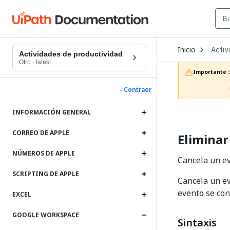
Open
Inicio
Activ
Dropd
Actividades de productividad
to
Otro
·
latest
choos
Importante :
produc
- Contraer
INFORMACIÓN GENERAL
CORREO DE APPLE
Eliminar
NÚMEROS DE APPLE
Cancela un ev
SCRIPTING DE APPLE
Cancela un ev
evento se con
EXCEL
GOOGLE WORKSPACE
Sintaxis