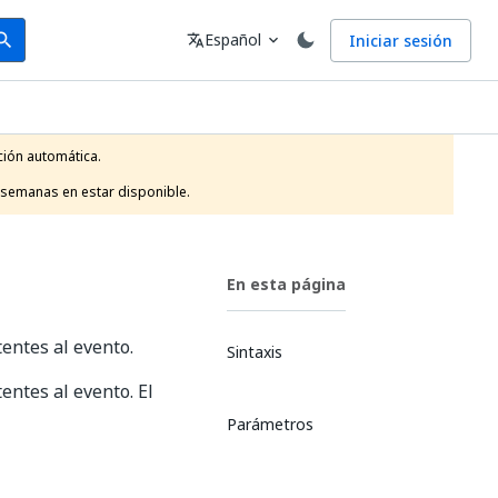
arch
Idioma
Español
Iniciar sesión
arch
translate
expand_more
ión automática.

 semanas en estar disponible.
En esta página
tentes al evento.
Sintaxis
entes al evento. El
Parámetros