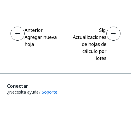
Sí
No
thumb_up
thumb_down
Anterior
Sig.
Agregar nueva
Actualizaciones
hoja
de hojas de
cálculo por
lotes
Conectar
¿Necesita ayuda?
Soporte
¿Quiere aprender?
UiPath Academy
¿Tiene alguna pregunta?
Foro de UiPath
Manténgase actualizado