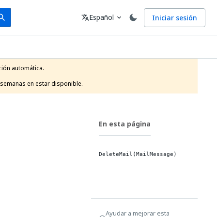
arch
Idioma
Español
Iniciar sesión
arch
translate
expand_more
ión automática.

 semanas en estar disponible.
En esta página
DeleteMail(MailMessage)
Ayudar a mejorar esta