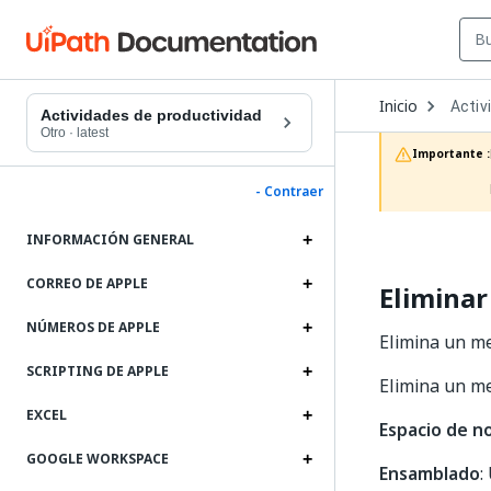
Open
Inicio
Activ
Dropd
Actividades de productividad
to
Otro
·
latest
choos
Importante :
produc
- Contraer
INFORMACIÓN GENERAL
CORREO DE APPLE
Eliminar
NÚMEROS DE APPLE
Elimina un me
SCRIPTING DE APPLE
Elimina un me
EXCEL
Espacio de 
GOOGLE WORKSPACE
Ensamblado
: