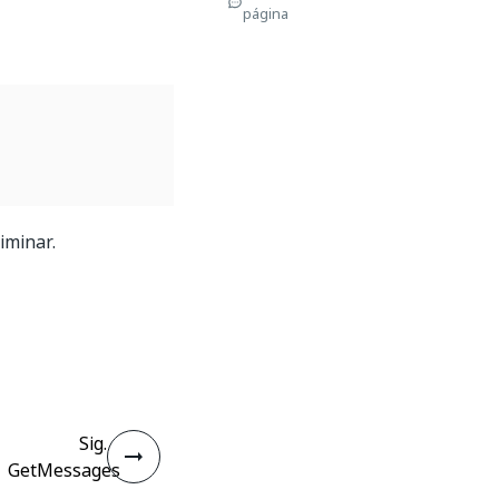
página
iminar.
Sig.
GetMessages