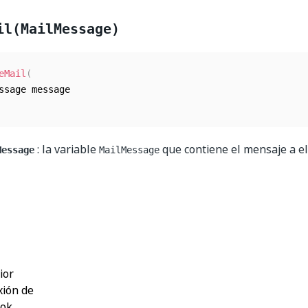
il(MailMessage)
eMail
(
: la variable
que contiene el mensaje a el
Message
MailMessage
Sí
No
thumb_up
thumb_down
ior
ión de
ook