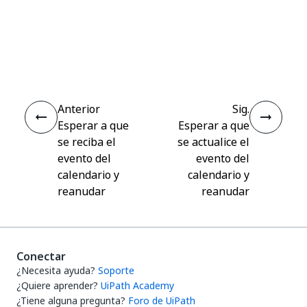
Sí
No
thumb_up
thumb_down
Anterior
Sig.
Esperar a que
Esperar a que
se reciba el
se actualice el
evento del
evento del
calendario y
calendario y
reanudar
reanudar
Conectar
¿Necesita ayuda?
Soporte
¿Quiere aprender?
UiPath Academy
¿Tiene alguna pregunta?
Foro de UiPath