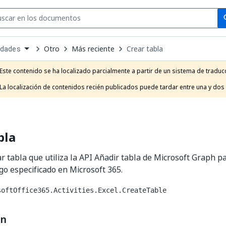
Se
se
Otro
Más reciente
Crear tabla
idades
own
e
Este contenido se ha localizado parcialmente a partir de un sistema de traducc
t
La localización de contenidos recién publicados puede tardar entre una y dos
bla
ar tabla que utiliza la API Añadir tabla de Microsoft Graph p
ngo especificado en Microsoft 365.
softOffice365.Activities.Excel.CreateTable
ón