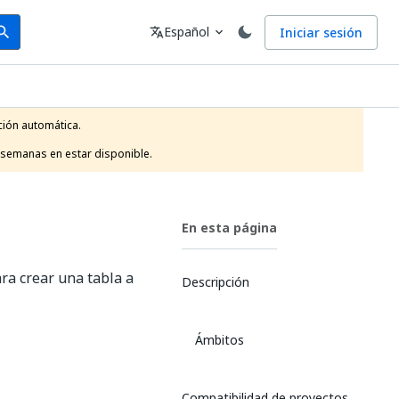
arch
Idioma
Español
Iniciar sesión
arch
translate
expand_more
ión automática.

 semanas en estar disponible.
En esta página
ara crear una tabla a
Descripción
Ámbitos
Compatibilidad de proyectos