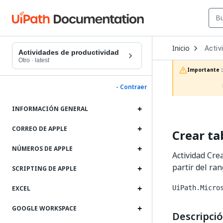
Open
Inicio
Activ
Dropd
Actividades de productividad
to
Otro
·
latest
choos
Importante :
produc
- Contraer
INFORMACIÓN GENERAL
CORREO DE APPLE
Crear ta
NÚMEROS DE APPLE
Actividad Cre
partir del ra
SCRIPTING DE APPLE
UiPath.Micro
EXCEL
GOOGLE WORKSPACE
Descripci