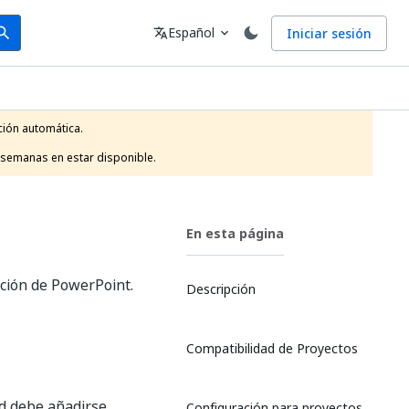
arch
Idioma
Español
Iniciar sesión
arch
translate
expand_more
ión automática.

 semanas en estar disponible.
En esta página
ación de PowerPoint.
Descripción
Compatibilidad de Proyectos
ad debe añadirse
Configuración para proyectos