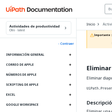
Open
Inicio
Activ
Dropd
Actividades de productividad
to
Otro
·
latest
choos
Importante :
produc
- Contraer
INFORMACIÓN GENERAL
CORREO DE APPLE
Eliminar
NÚMEROS DE APPLE
Eliminar diap
SCRIPTING DE APPLE
UiPath.Prese
EXCEL
Descripci
GOOGLE WORKSPACE
Eliminar una 