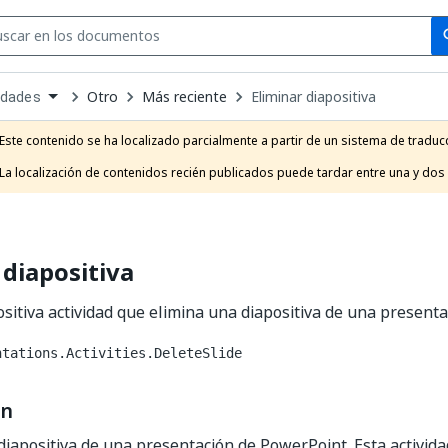
Se
se
Otro
Más reciente
Eliminar diapositiva
idades
own
e
Este contenido se ha localizado parcialmente a partir de un sistema de traducc
t
La localización de contenidos recién publicados puede tardar entre una y dos
 diapositiva
ositiva actividad que elimina una diapositiva de una present
ntations.Activities.DeleteSlide
ón
diapositiva de una presentación de PowerPoint. Esta activid