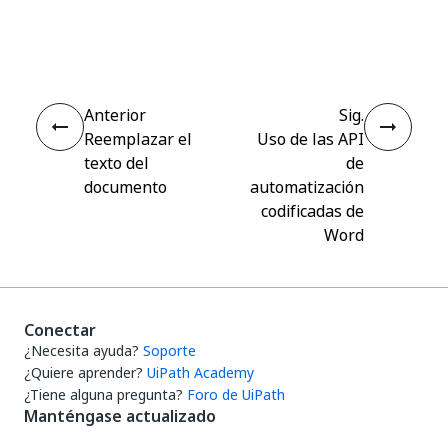
Sí
No
thumb_up
thumb_down
Anterior
Sig.
Reemplazar el
Uso de las API
texto del
de
documento
automatización
codificadas de
Word
Conectar
¿Necesita ayuda?
Soporte
¿Quiere aprender?
UiPath Academy
¿Tiene alguna pregunta?
Foro de UiPath
Manténgase actualizado