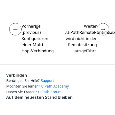
Ja
Nein
thumb_up
thumb_down
Vorherige
Weiter
(previous)
„UiPathRemoteRuntime.ex
Konfigurieren
wird nicht in der
einer Multi-
Remotesitzung
Hop-Verbindung
ausgeführt.
Verbinden
Benötigen Sie Hilfe?
Support
Möchten Sie lernen?
UiPath Academy
Haben Sie Fragen?
UiPath-Forum
Auf dem neuesten Stand bleiben