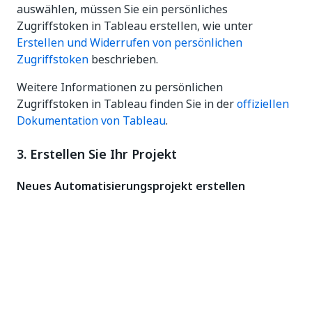
auswählen, müssen Sie ein persönliches
Zugriffstoken in Tableau erstellen, wie unter
Erstellen und Widerrufen von persönlichen
Zugriffstoken
beschrieben.
Weitere Informationen zu persönlichen
Zugriffstoken in Tableau finden Sie in der
offiziellen
Dokumentation von Tableau
.
3. Erstellen Sie Ihr Projekt
Neues Automatisierungsprojekt erstellen
Open
UiPath Studio
.
Under
New Project
, click
Process
(this opens a
New Blank Process
window).
Enter a project
Name
,
Location
, and
Description
.
Klicken Sie auf
Erstellen (Create)
.