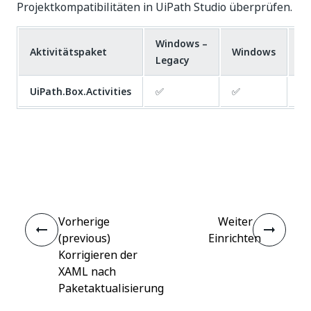
Projektkompatibilitäten in UiPath Studio überprüfen.
Windows –
Aktivitätspaket
Windows
Pl
Legacy
UiPath.Box.Activities
✅
✅
❌
Ja
Nein
thumb_up
thumb_down
Vorherige
Weiter
(previous)
Einrichten
Korrigieren der
XAML nach
Paketaktualisierung