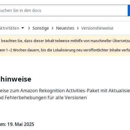
S
pen
Sonstige
Neuestes
Versionshinweise
ktivitäten
ropdown
o
hoose
e beachten Sie, dass dieser Inhalt teilweise mithilfe von maschineller Übersetzun
roduct
ann 1–2 Wochen dauern, bis die Lokalisierung neu veröffentlichter Inhalte verfü
shinweise
eise zum Amazon Rekognition Activities-Paket mit Aktualis
und Fehlerbehebungen für alle Versionen
m: 19. Mai 2025