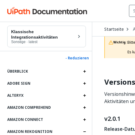
O
Startseite
A
D
Klassische
t
Integrationsaktivitäten
c
Sonstige
·
latest
Bitt
Wichtig :
p
Es k
- Reduzieren
ÜBERBLICK
Version
ADOBE SIGN
Versionshinw
ALTERYX
Aktivitäten 
AMAZON COMPREHEND
v2.0.1
AMAZON CONNECT
Release-Datu
AMAZON REKOGNITION