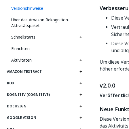
Verbesser
Versionshinweise
Diese V
Über das Amazon Rekognition-
Aktivitätspaket
Vertrau
Sicherhe
Schnellstarts
Diese V
Einrichten
und all
Aktivitäten
Um diese Vers
höher erforde
AMAZON TEXTRACT
BOX
v2.0.0
Veröffentlic
KOGNITIV (COGNITIVE)
DOCUSIGN
Neue Funkt
GOOGLE VISION
Diese Version
das Aktivität