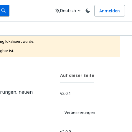
earch
Sprache
Deutsch
Anmelden
search
translate
expand_more
g lokalisiert wurde.

gbar ist.
Auf dieser Seite
ierungen, neuen
v2.0.1
Verbesserungen
v2.0.0