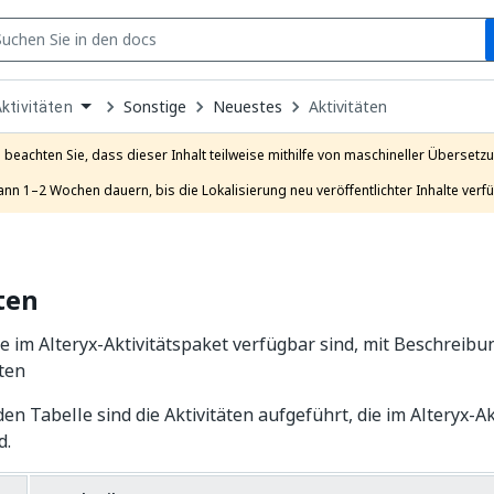
S
pen
Sonstige
Neuestes
Aktivitäten
ktivitäten
ropdown
o
hoose
e beachten Sie, dass dieser Inhalt teilweise mithilfe von maschineller Übersetzun
roduct
ann 1–2 Wochen dauern, bis die Lokalisierung neu veröffentlichter Inhalte verfü
ten
die im Alteryx-Aktivitätspaket verfügbar sind, mit Beschreib
ten
den Tabelle sind die Aktivitäten aufgeführt, die im Alteryx-A
d.