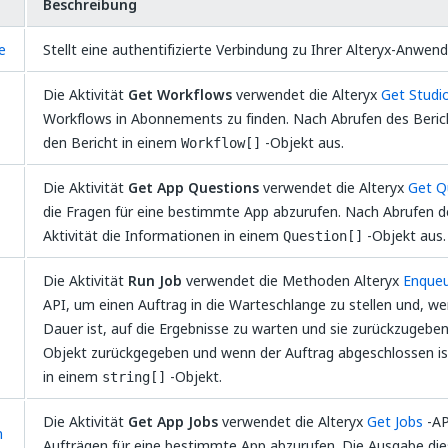
Beschreibung
e
Stellt eine authentifizierte Verbindung zu Ihrer Alteryx-Anwen
Die Aktivität
Get Workflows
verwendet die Alteryx
Get Studi
Workflows in Abonnements zu finden. Nach Abrufen des Bericht
den Bericht in einem
-Objekt aus.
Workflow[]
Die Aktivität
Get App Questions
verwendet die Alteryx
Get Q
die Fragen für eine bestimmte App abzurufen. Nach Abrufen de
Aktivität die Informationen in einem
-Objekt aus.
Question[]
Die Aktivität
Run Job
verwendet die Methoden Alteryx
Enque
API, um einen Auftrag in die Warteschlange zu stellen und, we
Dauer ist, auf die Ergebnisse zu warten und sie zurückzugeben
Objekt zurückgegeben und wenn der Auftrag abgeschlossen is
in einem
-Objekt.
string[]
Die Aktivität
Get App Jobs
verwendet die Alteryx
Get Jobs
-AP
n
Aufträgen für eine bestimmte App abzurufen. Die Ausgabe dies