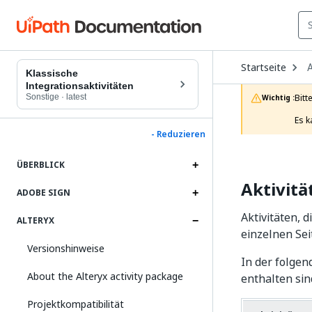
O
Startseite
A
D
Klassische
t
Integrationsaktivitäten
c
Sonstige
·
latest
Bitt
Wichtig :
p
Es k
- Reduzieren
ÜBERBLICK
Aktivitä
ADOBE SIGN
Aktivitäten, 
ALTERYX
einzelnen Sei
Versionshinweise
In der folgen
About the Alteryx activity package
enthalten sin
Projektkompatibilität