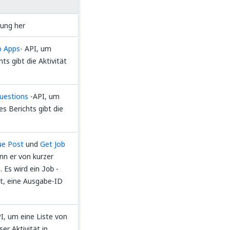
dung her
o Apps-
API, um
s gibt die Aktivität
uestions
-API, um
s Berichts gibt die
ue Post
und
Get Job
nn er von kurzer
. Es wird ein
-
Job
t, eine Ausgabe-ID
I, um eine Liste von
er Aktivität in